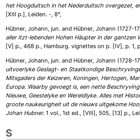
het Hoogduitsch in het Nederduitsch overgezet, en
[XIII p.], Leiden. -, 8°,
Hübner, Johann, jun.
and
Hübner, Johann
(1727-17
aller itzt-lebenden Hohen Häupter in der gantzen W
[V] p., 468 p., Hamburg. vignettes on p. [IV], p. 1, p
Hübner, Johann, jun.
and
Hübner, Johann
(1728-17
uitvoerlyke Geslagt- en Staatkondige Beschryving
Mitsgaders der Keizeren, Koningen, Hertogen, Mar
Europa. Waarby gevoegt is, een nette Beschryving
Nieuwe, Geestelyke en Wereldlyke. Alles met Histo
groote naukeurigheit uit de nieuws uitgekome Ho
Johan Hubner.
1 vol., 1st ed., [VIII], 505, [13] p., Le
S