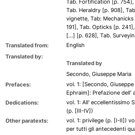
Tab. Fortification [p. 754]
Tab. Heraldry [p. 908], Tab
vignette, Tab: Mechanicks [
191], Tab. Opticks [p. 241]
[...] [p. 628], Tab. Surveyi
English
Translated from:
Translated by:
Translated by
Secondo, Giuseppe Maria
vol. 1: [Secondo, Giuseppe 
Prefaces:
Ephraim]: Prefazione dell' 
vol. 1: All' eccellentissim
Dedications:
(p. [III-IV])
vol. 1: privilege (p. [I-II]) 
Other paratexts:
per tutti gli antecedenti quat