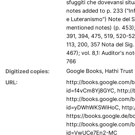
sfuggiti che dovevansi situa
notes added to p. 233 ("Inf
e Luteranismo") Note del S
mentioned notes) (p. 453); 
391, 394, 475, 519, 520-521
113, 200, 357 Nota del Sig. 
467); vol. 8,1: Auditor's no
766
Google Books, Hathi Trust
Digitized copies:
http://books.google.com
URL:
id=f4vCm8Yj8GYC
,
http:/
http://books.google.com
id=yDWhWKSWiHoC
,
http
https://books.google.de
http://books.google.com
id=VwUCe7En2-MC