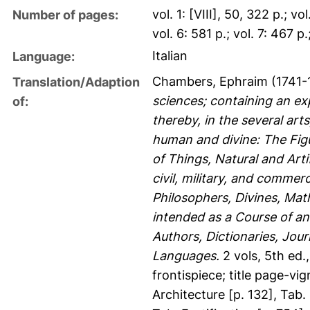
vol. 1: [VIII], 50, 322 p.; vo
Number of pages:
vol. 6: 581 p.; vol. 7: 467 p.
Italian
Language:
Chambers, Ephraim
(1741-
Translation/Adaption
sciences; containing an exp
of:
thereby, in the several art
human and divine: The Figu
of Things, Natural and Arti
civil, military, and commer
Philosophers, Divines, Math
intended as a Course of a
Authors, Dictionaries, Jou
Languages.
2 vols, 5th ed.,
frontispiece; title page-vi
Architecture [p. 132], Tab. [