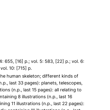
4: 655, [16] p.; vol. 5: 583, [22] p.; vol. 6:
 vol. 10: [715] p.
: the human skeleton; different kinds of
(n.p., last 33 pages): planets, telescopes,
ons (n.p., last 15 pages): all relating to
taining 8 illustrations (n.p., last 16
ng 11 illustrations (n.p., last 22 pages):