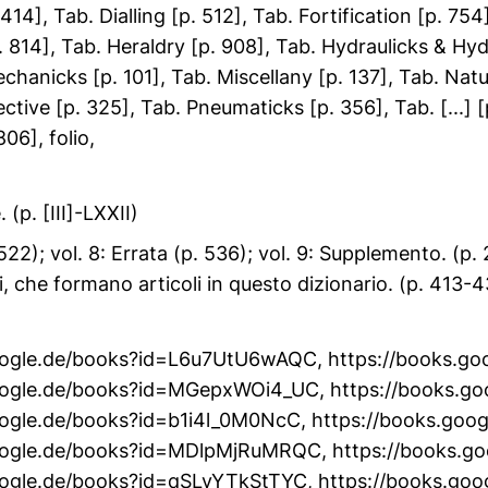
414], Tab. Dialling [p. 512], Tab. Fortification [p. 
[p. 814], Tab. Heraldry [p. 908], Tab. Hydraulicks & Hyd
chanicks [p. 101], Tab. Miscellany [p. 137], Tab. Natur
ctive [p. 325], Tab. Pneumaticks [p. 356], Tab. [...] [
06], folio,
 (p. [III]-LXXII)
. 522); vol. 8: Errata (p. 536); vol. 9: Supplemento. (p.
si, che formano articoli in questo dizionario. (p. 413-4
google.de/books?id=L6u7UtU6wAQC
,
https://books.g
google.de/books?id=MGepxWOi4_UC
,
https://books.g
oogle.de/books?id=b1i4l_0M0NcC
,
https://books.go
google.de/books?id=MDlpMjRuMRQC
,
https://books.g
oogle.de/books?id=qSLyYTkStTYC
,
https://books.go