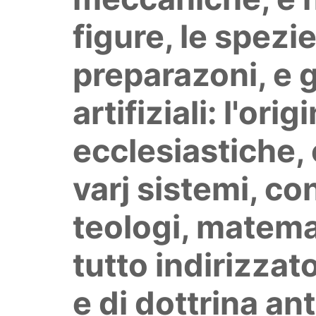
figure, le spezie
preparazoni, e g
artifiziali: l'ori
ecclesiastiche, c
varj sistemi, con
teologi, matemati
tutto indirizzat
e di dottrina an