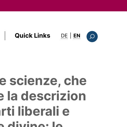
Quick Links
: this page in English
DE
|
EN
Suchformular
le scienze, che
e la descrizion
ti liberali e
 divine: le