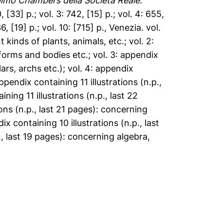
Efraimo Chambers della Societa Reale.
, [33] p.; vol. 3: 742, [15] p.; vol. 4: 655,
36, [19] p.; vol. 10: [715] p., Venezia. vol.
 kinds of plants, animals, etc.; vol. 2:
 forms and bodies etc.; vol. 3: appendix
llars, archs etc.); vol. 4: appendix
ppendix containing 11 illustrations (n.p.,
ining 11 illustrations (n.p., last 22
ons (n.p., last 21 pages): concerning
ix containing 10 illustrations (n.p., last
., last 19 pages): concerning algebra,