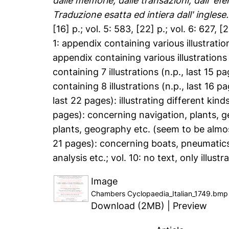
dalle memorie, dalle transazioni, dall' ef
Traduzione esatta ed intiera dall' inglese.
[16] p.; vol. 5: 583, [22] p.; vol. 6: 627, [2
1: appendix containing various illustratio
appendix containing various illustrations
containing 7 illustrations (n.p., last 15 pa
containing 8 illustrations (n.p., last 16 
last 22 pages): illustrating different kind
pages): concerning navigation, plants, ge
plants, geography etc. (seem to be almost i
21 pages): concerning boats, pneumatics e
analysis etc.; vol. 10: no text, only illustr
Image
Chambers Cyclopaedia_Italian_1749.bmp
Download (2MB)
|
Preview