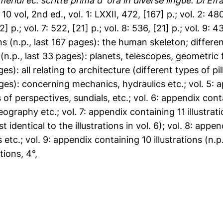
emeridi ec. scritte prima d' ora in diverse lingue. Di 
10 vol, 2nd ed., vol. 1: LXXII, 472, [167] p.; vol. 2: 480
2] p.; vol. 7: 522, [21] p.; vol. 8: 536, [21] p.; vol. 9: 4
ns (n.p., last 167 pages): the human skeleton; different
 (n.p., last 33 pages): planets, telescopes, geometric
ges): all relating to architecture (different types of pi
pages): concerning mechanics, hydraulics etc.; vol. 5: a
s of perspectives, sundials, etc.; vol. 6: appendix conta
ography etc.; vol. 7: appendix containing 11 illustrati
dentical to the illustrations in vol. 6); vol. 8: append
tc.; vol. 9: appendix containing 10 illustrations (n.p
ations, 4°,