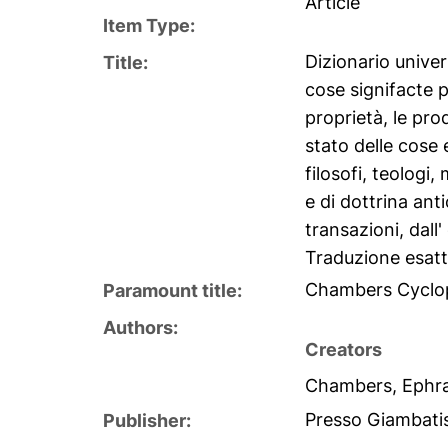
Article
Item Type:
Dizionario univer
Title:
cose signifacte pe
proprietà, le prod
stato delle cose e
filosofi, teologi,
e di dottrina anti
transazioni, dall
Traduzione esatta
Chambers Cyclo
Paramount title:
Authors:
Creators
Chambers, Ephr
Presso Giambatis
Publisher: