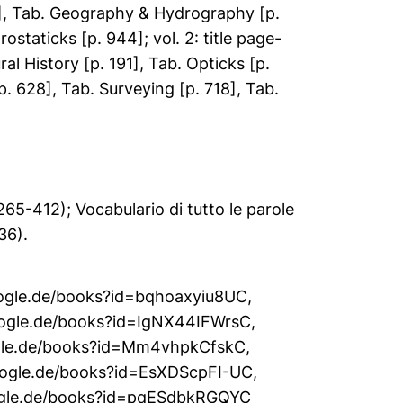
754], Tab. Geography & Hydrography [p.
rostaticks [p. 944]; vol. 2: title page-
al History [p. 191], Tab. Opticks [p.
p. 628], Tab. Surveying [p. 718], Tab.
 265-412); Vocabulario di tutto le parole
36).
oogle.de/books?id=bqhoaxyiu8UC
,
oogle.de/books?id=IgNX44IFWrsC
,
ogle.de/books?id=Mm4vhpkCfskC
,
oogle.de/books?id=EsXDScpFI-UC
,
ogle.de/books?id=pqESdbkRGQYC