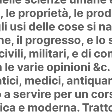
, le proprietà, le prod
li usi delle cose si n
gine, il progresso, e l
ivili, militari, e di 
 le varie opinioni &c. t
ci, medici, antiquarj, 
o a servire per un co
tica e moderna. Tratto