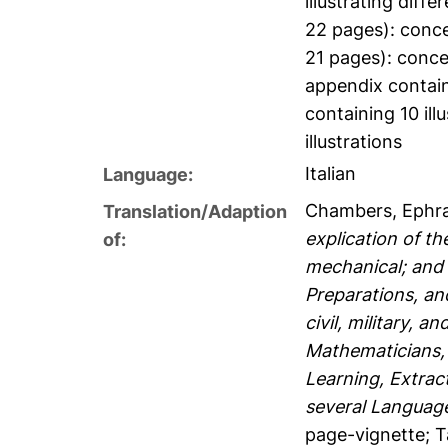
illustrating diffe
22 pages): concer
21 pages): concer
appendix containi
containing 10 illu
illustrations
Italian
Language:
Chambers, Ephr
Translation/Adaption
explication of th
of:
mechanical; and 
Preparations, and
civil, military, 
Mathematicians, 
Learning, Extrac
several Languag
page-vignette; Ta