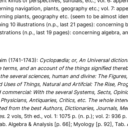
rent kinds of perspectives, sundials, etc.; vol. 6: appen
ning navigation, plants, geography etc.; vol. 7: append
ning plants, geography etc. (seem to be almost identica
ng 10 illustrations (n.p., last 21 pages): concerning 
strations (n.p., last 19 pages): concerning algebra, ana
aim
(1741-1743):
Cyclopædia; or, An Universal diction
e terms, and an account of the things signified thereby
the several sciences, human and divine: The Figures,
 Uses of Things, Natural and Artifcial: The Rise, Prog
and commercial: With the several Systems, Sects, Opin
Physicians, Antiquaries, Critics, etc. The whole int
ted from the best Authors, Dictionaries, Journals, Me
es.
2 vols, 5th ed., vol. 1: 1075 p. (n. p.); vol. 2: 936 p.
b. Algebra & Analysis [p. 66]; Myology [p. 92], Tab. Ar