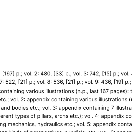
 [167] p.; vol. 2: 480, [33] p.; vol. 3: 742, [15] p.; vol. 
7: 522, [21] p.; vol. 8: 536, [21] p.; vol. 9: 436, [19] p.;
containing various illustrations (n.p., last 167 pages)
etc.; vol. 2: appendix containing various illustrations 
nd bodies etc.; vol. 3: appendix containing 7 illustrati
erent types of pillars, archs etc.); vol. 4: appendix con
g mechanics, hydraulics etc.; vol. 5: appendix containi