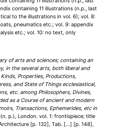
dix containing 11 illustrations (n.p., last
ix containing 11 illustrations (n.p., last
l to the illustrations in vol. 6); vol. 8:
boats, pneumatics etc.; vol. 9: appendix
lysis etc.; vol. 10: no text, only
ary of arts and sciences; containing an
, in the several arts, both liberal and
 Kinds, Properties, Productions,
ress, and State of Things ecclesiastical,
ions, etc. among Philosophers, Divines,
ended as a Course of ancient and modern
moirs, Transactions, Ephemerides, etc in
 (n. p.), London. vol. 1: frontispiece; title
chitecture [p. 132], Tab. [...] [p. 148],