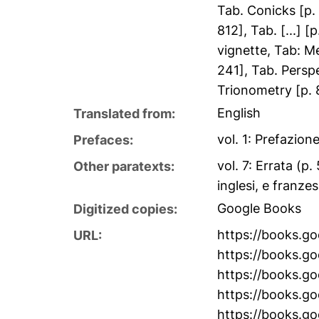
Tab. Conicks [p. 
812], Tab. [...] 
vignette, Tab: Me
241], Tab. Perspe
Trionometry [p. 8
English
Translated from:
vol. 1: Prefazione.
Prefaces:
vol. 7: Errata (p
Other paratexts:
inglesi, e franze
Google Books
Digitized copies:
https://books.
URL:
https://books.
https://books.g
https://books.
https://books.g