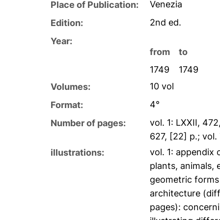
Venezia
Place of Publication:
2nd ed.
Edition:
Year:
from
to
1749
1749
10 vol
Volumes:
4°
Format:
vol. 1: LXXII, 472,
Number of pages:
627, [22] p.; vol. 
vol. 1: appendix 
illustrations:
plants, animals, 
geometric forms a
architecture (diff
pages): concernin