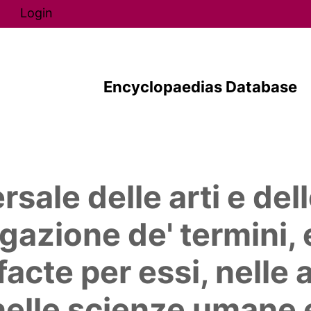
Direkt zum Inhalt
Login
Encyclopaedias Database
rsale delle arti e del
gazione de' termini, 
acte per essi, nelle ar
elle scienze umane e