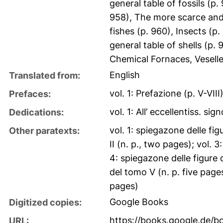
general table of fossils (
958), The more scarce and
fishes (p. 960), Insects (p
general table of shells (p.
Chemical Fornaces, Veselles
English
Translated from:
vol. 1: Prefazione (p. V-VIII)
Prefaces:
vol. 1: All’ eccellentiss. s
Dedications:
vol. 1: spiegazone delle fig
Other paratexts:
II (n. p., two pages); vol. 3
4: spiegazone delle figure 
del tomo V (n. p. five pages
pages)
Google Books
Digitized copies:
https://books.google.de
URL: