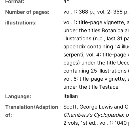
4°
Format:
vol. 1: 368 p.; vol. 2: 358 p.
Number of pages:
vol. 1: title-page vignette,
illustrations:
under the titles Botanica an
illustrations (n.p., last 31 
appendix containing 14 illu
serpenti; vol. 4: title-page
pages) under the title Uccell
containing 25 illustrations (
vol. 6: title-page vignette,
under the title Testacei
Italian
Language:
Scott, George Lewis
and
C
Translation/Adaption
Chambers's Cyclopædia: or
of:
2 vols, 1st ed., vol. 1: 1040