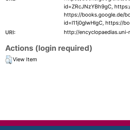
id=ZRcJNzYBh9gC
,
https
https://books.google.de/
id=l11j0glwHlgC
,
https://
http://encyclopaedias.uni-
URI:
Actions (login required)
View Item