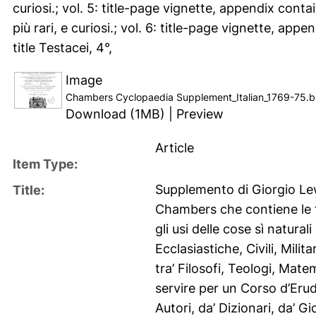
curiosi.; vol. 5: title-page vignette, appendix contai
più rari, e curiosi.; vol. 6: title-page vignette, app
title Testacei, 4°,
Image
Chambers Cyclopaedia Supplement_Italian_1769-75.
Download (1MB)
|
Preview
Article
Item Type:
Supplemento di Giorgio Lewi
Title:
Chambers che contiene le fig
gli usi delle cose sì naturali
Ecclasiastiche, Civili, Milit
tra’ Filosofi, Teologi, Matema
servire per un Corso d’Erud
Autori, da’ Dizionari, da’ G