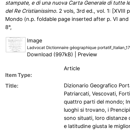
stampate, e di una nuova Carta Generale di tutte l
del Re Cristianissimo.
2 vols, 3rd ed., vol. 1: [XVIII
Mondo (n.p. foldable page inserted after p. VI and af
8°,
Image
Ladvocat Dictionnaire géographique portatif_Italian_
Download (997kB)
|
Preview
Article
Item Type:
Dizionario Geografico Portat
Title:
Patriarcati, Vescovati, Forti
quattro parti del mondo; In
luoghi si trovano, i Prencip
sono situati, loro distanze 
e latitudine giusta le migli