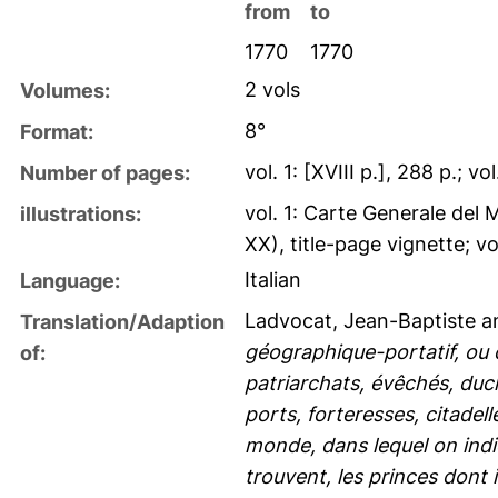
from
to
1770
1770
2 vols
Volumes:
8°
Format:
vol. 1: [XVIII p.], 288 p.; vo
Number of pages:
vol. 1: Carte Generale del 
illustrations:
XX), title-page vignette; vo
Italian
Language:
Ladvocat, Jean-Baptiste
a
Translation/Adaption
géographique-portatif, ou d
of:
patriarchats, évêchés, duch
ports, forteresses, citadel
monde, dans lequel on indi
trouvent, les princes dont 