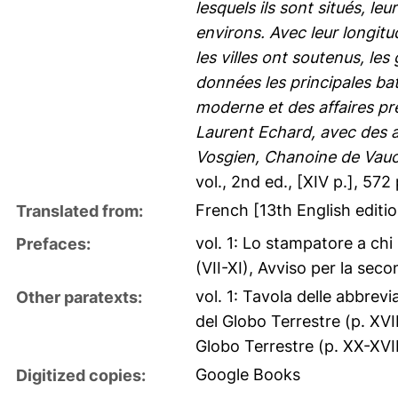
lesquels ils sont situés, l
environs. Avec leur longitud
les villes ont soutenus, le
données les principales batai
moderne et des affaires prés
Laurent Echard, avec des a
Vosgien, Chanoine de Vauc
vol., 2nd ed., [XIV p.], 572 p
French [13th English editio
Translated from:
vol. 1: Lo stampatore a chi 
Prefaces:
(VII-XI), Avviso per la sec
vol. 1: Tavola delle abbrev
Other paratexts:
del Globo Terrestre (p. XVII
Globo Terrestre (p. XX-XVII
Google Books
Digitized copies: