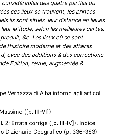
ux considérables des quatre parties du
es ces lieux se trouvent, les princes
ls ils sont situés, leur distance en lieues
eur latitude, selon les meilleures cartes.
produit, &c. Les lieux où se sont
 de l’histoire moderne et des affaires
ard, avec des additions & des corrections
nde Edition, revue, augmentée &
ppe Vernazza di Alba intorno agli articoli
assimo ([p. III-VI])
. 2: Errata corrige ([p. III-IV]), Indice
to Dizionario Geografico (p. 336-383)