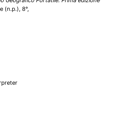
io Geografico Portatile. Prima edizione
e (n.p.), 8°,
rpreter