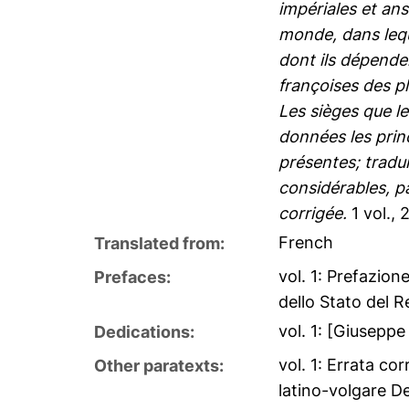
impériales et ans
monde, dans lequ
dont ils dépenden
françoises des pl
Les sièges que le
données les princ
présentes; tradui
considérables, p
corrigée.
1 vol., 
French
Translated from:
vol. 1: Prefazion
Prefaces:
dello Stato del R
vol. 1: [Giuseppe
Dedications:
vol. 1: Errata cor
Other paratexts:
latino-volgare D