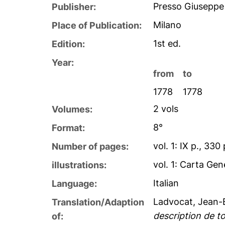
Presso Giuseppe
Publisher:
Milano
Place of Publication:
1st ed.
Edition:
Year:
from
to
1778
1778
2 vols
Volumes:
8°
Format:
vol. 1: IX p., 330 
Number of pages:
vol. 1: Carta Gen
illustrations:
Italian
Language:
Ladvocat, Jean-
Translation/Adaption
description de to
of: