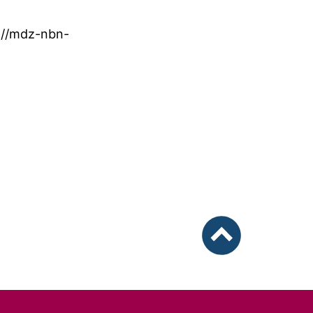
://mdz-nbn-
nach oben