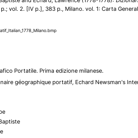
Baptiste
and
Echard, Lawrence
(1778-1778):
Dizionar
0 p.; vol. 2. [IV p.], 383 p., Milano. vol. 1: Carta General
atif_Italian_1778_Milano.bmp
afico Portatile. Prima edizione milanese.
naire géographique portatif, Echard Newsman's Inte
pe
Baptiste
ce