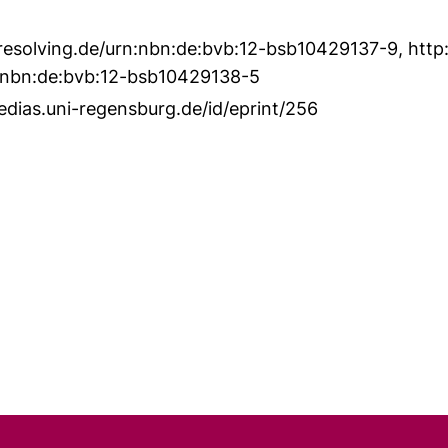
resolving.de/urn:nbn:de:bvb:12-bsb10429137-9
,
http
n:nbn:de:bvb:12-bsb10429138-5
edias.uni-regensburg.de/id/eprint/256