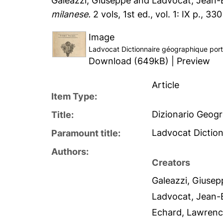
Galeazzi, Giuseppe
and
Ladvocat, Jean-
milanese.
2 vols, 1st ed., vol. 1: IX p., 33
Image
Ladvocat Dictionnaire géographique port
Download (649kB)
|
Preview
Article
Item Type:
Dizionario Geogr
Title:
Ladvocat Diction
Paramount title:
Authors:
Creators
Galeazzi, Giusep
Ladvocat, Jean-
Echard, Lawren