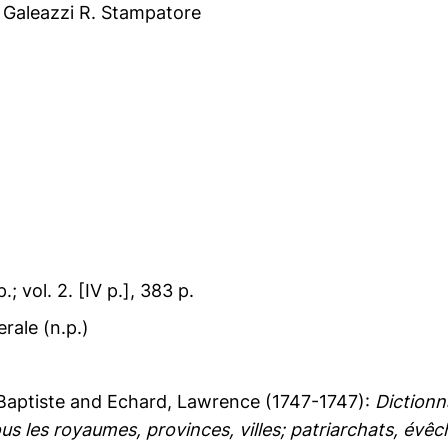
 Galeazzi R. Stampatore
p.; vol. 2. [IV p.], 383 p.
erale (n.p.)
Baptiste
and
Echard, Lawrence
(1747-1747):
Dictionn
us les royaumes, provinces, villes; patriarchats, évêc