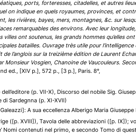
éatiques, ports, forteresses, citadelles, et autres lie
el on indique en quels royaumes, provinces, et contré
t, les rivières, bayes, mers, montagnes, &c. sur lesque
aces remarquables des environs. Avec leur longitude, l
s villes ont soutenus, les grands hommes qu’elles ont 
ipales batailles. Ouvrage très utile pour l’intelligence
t de l’anglois sur la treizième édition de Laurent Ech
ar Monsieur Vosgien, Chanoine de Vaucouleurs. Seco
2nd ed., [XIV p.], 572 p., [3 p.], Paris. 8°,
e dell’editore (p. VII-X), Discorso del nobile Sig. Giuse
e di Sardegnna (p. XI-XVII)
 Galeazzi]: A sua eccellenza Alberigo Maria Giuseppe M
rige ([p. XVIII]), Tavola delle abbreviazioni ([p. IX]); vol
e’ Nomi contenuti nel primo, e secondo Tomo di ques