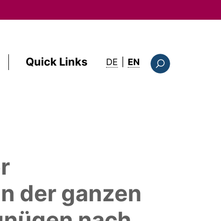
Quick Links
: this page in English
DE
|
EN
Suchformular
r
n der ganzen
rgnügen nach