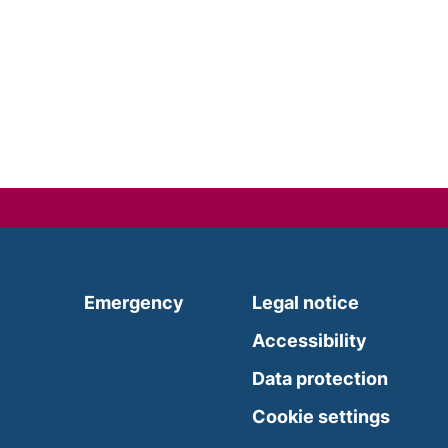
(external link, opens in a new
Emergency
Legal notice
Accessibility
Data protection
external link, opens in a new window)
Cookie settings