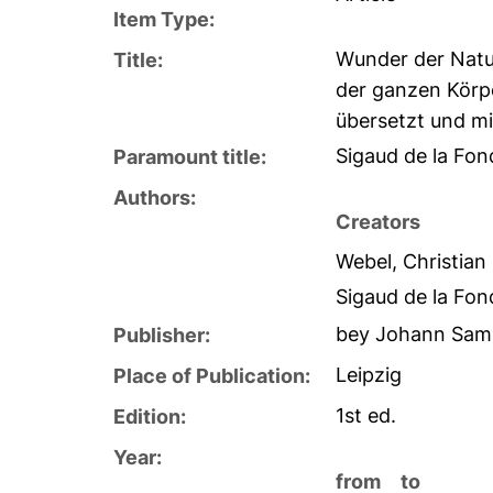
Item Type:
Wunder der Natu
Title:
der ganzen Körp
übersetzt und m
Sigaud de la Fon
Paramount title:
Authors:
Creators
Webel, Christian 
Sigaud de la Fo
bey Johann Samu
Publisher:
Leipzig
Place of Publication:
1st ed.
Edition:
Year:
from
to