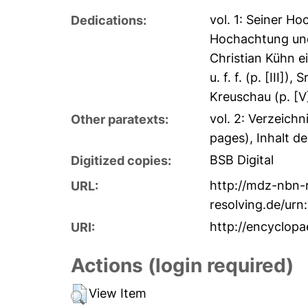
vol. 1: Seiner H
Dedications:
Hochachtung und 
Christian Kühn e
u. f. f. (p. [II
Kreuschau (p. [V
vol. 2: Verzeich
Other paratexts:
pages), Inhalt d
BSB Digital
Digitized copies:
http://mdz-nbn-
URL:
resolving.de/ur
http://encyclopa
URI:
Actions (login required)
View Item