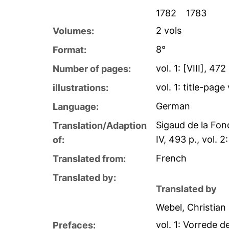
1782
1783
2 vols
Volumes:
8°
Format:
vol. 1: [VIII], 472
Number of pages:
vol. 1: title-page
illustrations:
German
Language:
Sigaud de la Fo
Translation/Adaption
IV, 493 p., vol. 2:
of:
French
Translated from:
Translated by:
Translated by
Webel, Christian 
vol. 1: Vorrede d
Prefaces: