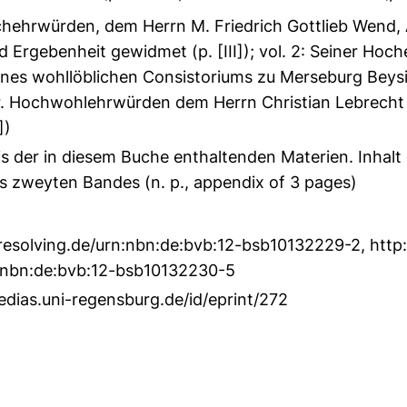
ochehrwürden, dem Herrn M. Friedrich Gottlieb Wend,
Ergebenheit gewidmet (p. [III]); vol. 2: Seiner Ho
ines wohllöblichen Consistoriums zu Merseburg Beysit
I]), Sr. Hochwohlehrwürden dem Herrn Christian Lebrec
])
nis der in diesem Buche enthaltenden Materien. Inhalt
es zweyten Bandes (n. p., appendix of 3 pages)
resolving.de/urn:nbn:de:bvb:12-bsb10132229-2
,
http
n:nbn:de:bvb:12-bsb10132230-5
edias.uni-regensburg.de/id/eprint/272