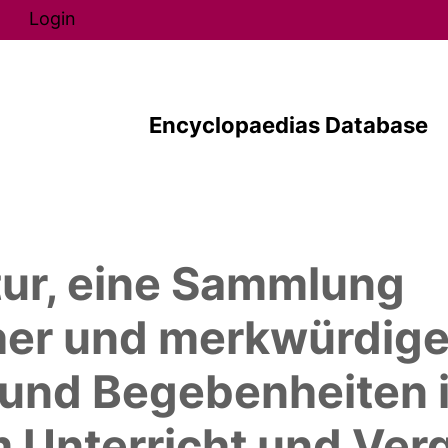
Direkt zum Inhalt
Login
Encyclopaedias Database
ur, eine Sammlung
her und merkwürdige
und Begebenheiten i
m Unterricht und Ve