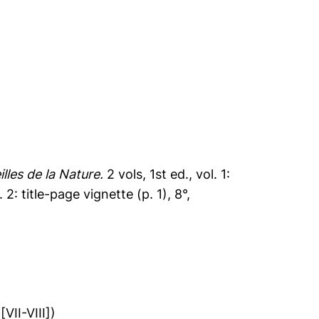
lles de la Nature.
2 vols, 1st ed., vol. 1:
l. 2: title-page vignette (p. 1), 8°,
VII-VIII])