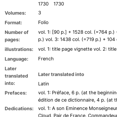
1730
1730
3
Volumes:
Folio
Format:
vol. 1: [90 p.] + 1528 col. (=764 p.)
Number of
p.) vol. 3: 1438 col. (=719 p.) + 104 
pages:
vol. 1: title page vignette vol. 2: tit
illustrations:
French
Language:
Later
Later translated into
translated
into:
Latin
vol. 1: Préface, 6 p. (at the beginni
Prefaces:
édition de ce dictionnaire, 4 p. (at
vol. 1: A son Eminence Monseigneur 
Dedications:
Cloud, Pair de France, Commandeur d