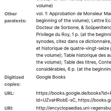
volume)
vol. 1: Approbation de Monsieur Mar
Other
beginning of the volume); Lettre Ecr
paratexts:
Docteur de Sorbone, & Soûpenitencier
Privilege du Roy, 1 p. (at the begin
synodes, citez dans ce dictionnaire
et historique de quatre-vingt-seize 
the volume); Table historique des au
the volume); Table des titres, Cont
considérables, 6 p. (at the beginnin
Google Books
Digitized
copies:
https://books.google.de/books?i
URL:
id=UZvaHRobE-sC
,
https://books
http://encyclopaedias.uni-regensbu
URI: