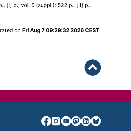
p., [I] p.; vol. 5 (suppl.): 522 p., [II] p.,
erated on
Fri Aug 7 09:29:32 2026 CEST
.
nach oben
unsere Facebook-Seite (externer Lin
unsere Instagram-Seite (externe
unsere YouTube-Seite (exter
unsere Mastodon-Seite (
unsere LinkedIn-Seit
unsere Bluesky-S
 window)