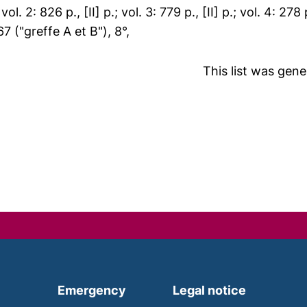
 vol. 2: 826 p., [II] p.; vol. 3: 779 p., [II] p.; vol. 4: 278 
67 ("greffe A et B"), 8°,
This list was gen
(external link, opens in a new
Emergency
Legal notice