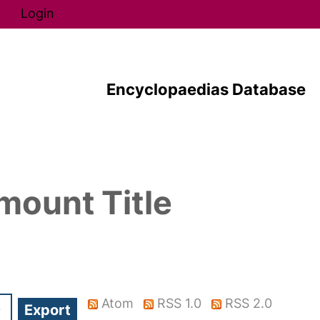
Direkt zum Inhalt
Login
Encyclopaedias Database
mount Title
Atom
RSS 1.0
RSS 2.0