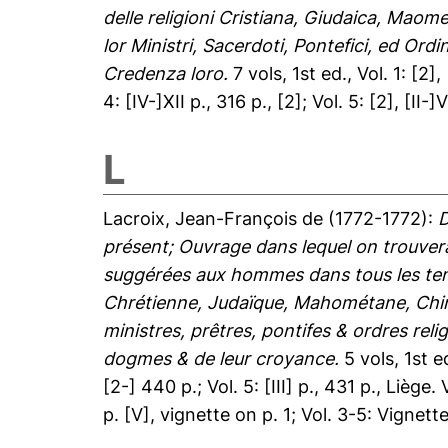
delle religioni Cristiana, Giudaica, Maome
lor Ministri, Sacerdoti, Pontefici, ed Ordi
Credenza loro.
7 vols, 1st ed., Vol. 1: [2], 
4: [IV-]XII p., 316 p., [2]; Vol. 5: [2], [II-]V
L
Lacroix, Jean-François de
(1772-1772):
D
présent; Ouvrage dans lequel on trouvera 
suggérées aux hommes dans tous les temp
Chrétienne, Judaïque, Mahométane, Chinois
ministres, prêtres, pontifes & ordres relig
dogmes & de leur croyance.
5 vols, 1st ed
[2-] 440 p.; Vol. 5: [III] p., 431 p., Liège.
p. [V], vignette on p. 1; Vol. 3-5: Vignette