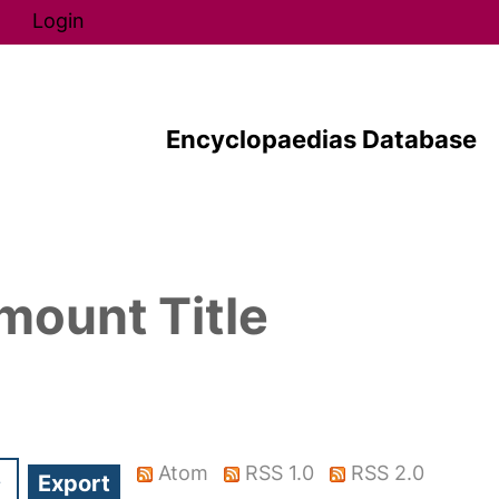
Direkt zum Inhalt
Login
Encyclopaedias Database
mount Title
Atom
RSS 1.0
RSS 2.0