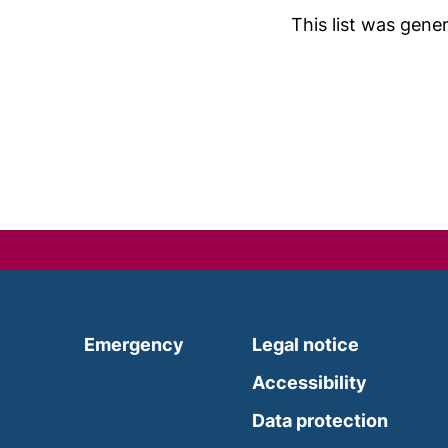
This list was gen
(external link, opens in a new
Emergency
Legal notice
Accessibility
Data protection