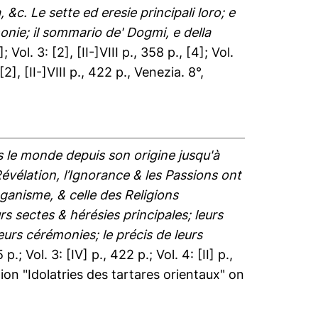
&c. Le sette ed eresie principali loro; e
imonie; il sommario de' Dogmi, e della
]; Vol. 3: [2], [II-]VIII p., 358 p., [4]; Vol.
: [2], [II-]VIII p., 422 p., Venezia. 8°,
ns le monde depuis son origine jusqu'à
Révélation, l’Ignorance & les Passions ont
anisme, & celle des Religions
s sectes & hérésies principales; leurs
 leurs cérémonies; le précis de leurs
 p.; Vol. 3: [IV] p., 422 p.; Vol. 4: [II] p.,
tration "Idolatries des tartares orientaux" on