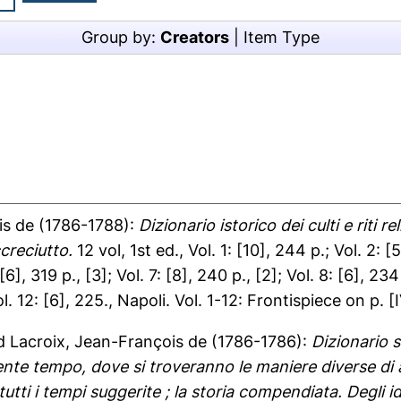
Group by:
Creators
|
Item Type
is de
(1786-1788):
Dizionario istorico dei culti e riti r
creciutto.
12 vol, 1st ed., Vol. 1: [10], 244 p.; Vol. 2: [
 [6], 319 p., [3]; Vol. 7: [8], 240 p., [2]; Vol. 8: [6], 234 
Vol. 12: [6], 225., Napoli. Vol. 1-12: Frontispiece on p. [I
d
Lacroix, Jean-François de
(1786-1786):
Dizionario st
ente tempo, dove si troveranno le maniere diverse di ad
tutti i tempi suggerite ; la storia compendiata. Degli i