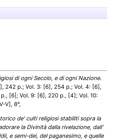
eligiosi di ogni Secolo, e di ogni Nazione.
5], 242 p.; Vol. 3: [6], 254 p.; Vol. 4: [6],
p., [6|; Vol. 9: [6], 220 p., [4]; Vol. 10:
V-V], 8°,
orico de' culti religiosi stabiliti sopra la
orare la Divinità dalla rivelazione, dall'
ddii, e semi-dei, del paganesimo, e quelle