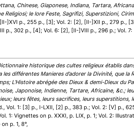
ttana, Chinese, Giaponese, Indiana, Tartara, Africana, 
ne Religiosi; le lore Feste, Sagrifizi, Superstizioni, Cir
[II-]XVI p., 255 p., [3]; Vol. 2: [2], [II-]XII p., 279 p., [3
III p., 302 p., [4]; Vol. 6: [2], [II-]VIII p., 296 p.; Vol. 7
ictionnaire historique des cultes religieux établis da
les différentes Manieres d’adorer la Divinité, que la 
s; L’Histoire abrégée des Dieux & demi-Dieux du Pag
e, Japonoise, Indienne, Tartare, Africaine, &c.; leur
ieux; leurs fêtes, leurs sacrifices, leurs superstitions,
., Vol. 1: [3] p., I-LXII, [2] p., 383 p.; Vol. 2: [V] p., 625
 Vol. 1: Vignettes on p. XXXI, p. LIX, p. 1; Vol. 2: Illus
 on p. 1, 8°,