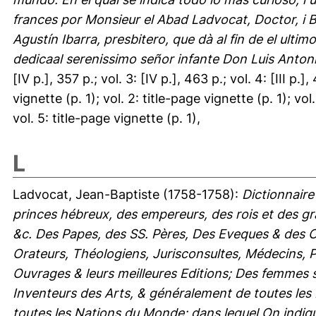
frances por Monsieur el Abad Ladvocat, Doctor, i B
Agustín Ibarra, presbitero, que dà al fin de el ul
dedicaal serenissimo señor infante Don Luis Anton
[IV p.], 357 p.; vol. 3: [IV p.], 463 p.; vol. 4: [III p.]
vignette (p. 1); vol. 2: title-page vignette (p. 1); vol
vol. 5: title-page vignette (p. 1),
L
Ladvocat, Jean-Baptiste
(1758-1758):
Dictionnaire
princes hébreux, des empereurs, des rois et des gr
&c. Des Papes, des SS. Pères, Des Eveques & des C
Orateurs, Théologiens, Jurisconsultes, Médecins, 
Ouvrages & leurs meilleures Editions; Des femmes s
Inventeurs des Arts, & généralement de toutes les 
toutes les Nations du Monde; dans lequel On indique