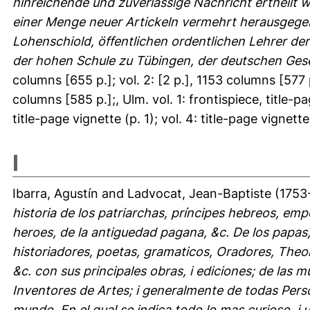
hinreichende und zuverlässige Nachricht ertheilt 
einer Menge neuer Artickeln vermehrt herausgege
Lohenschiold, öffentlichen ordentlichen Lehrer de
der hohen Schule zu Tübingen, der deutschen Gesel
columns [655 p.]; vol. 2: [2 p.], 1153 columns [577 p.
columns [585 p.];, Ulm. vol. 1: frontispiece, title-pag
title-page vignette (p. 1); vol. 4: title-page vignette 
I
Ibarra, Agustín
and
Ladvocat, Jean-Baptiste
(1753
historia de los patriarchas, príncipes hebreos, emp
heroes, de la antiguedad pagana, &c. De los papas,
historiadores, poetas, gramaticos, Oradores, Theo
&c. con sus principales obras, i ediciones; de las 
Inventores de Artes; i generalmente de todas Perso
mundo. En el qual se indica todo lo mas curioso, i 