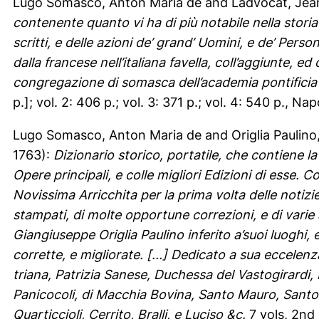
Lugo Somasco, Anton Maria de
and
Ladvocat, Jea
contenente quanto vi ha di più notabile nella stori
scritti, e delle azioni de’ grand’ Uomini, e de’ Persona
dalla francese nell’italiana favella, coll’aggiunte, 
congregazione di somasca dell’academia pontificia
p.]; vol. 2: 406 p.; vol. 3: 371 p.; vol. 4: 540 p., Napol
Lugo Somasco, Anton Maria de
and
Origlia Paulin
1763):
Dizionario storico, portatile, che contiene la s
Opere principali, e colle migliori Edizioni di esse
Novissima Arricchita per la prima volta delle notizie
stampati, di molte opportune correzioni, e di varie
Giangiuseppe Origlia Paulino inferito a’suoi luoghi
corrette, e migliorate. [...] Dedicato a sua eccelenz
triana, Patrizia Sanese, Duchessa del Vastogirardi
Panicocoli, di Macchia Bovina, Santo Mauro, Santo Le
Quarticcioli, Cerrito, Bralli, e Luciso &c.
7 vols, 2nd 