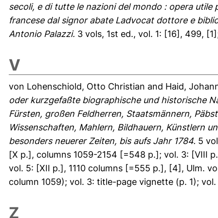
secoli, e di tutte le nazioni del mondo : opera util
francese dal signor abate Ladvocat dottore e bibliot
Antonio Palazzi.
3 vols, 1st ed., vol. 1: [16], 499, [1]
V
von Lohenschiold, Otto Christian
and
Haid, Johan
oder kurzgefaßte biographische und historische N
Fürsten, großen Feldherren, Staatsmännern, Päbste
Wissenschaften, Mahlern, Bildhauern, Künstlern 
besonders neuerer Zeiten, bis aufs Jahr 1784.
5 vol
[X p.], columns 1059-2154 [=548 p.]; vol. 3: [VIII 
vol. 5: [XII p.], 1110 columns [=555 p.], [4], Ulm. vol.
column 1059); vol. 3: title-page vignette (p. 1); vol. 
Z