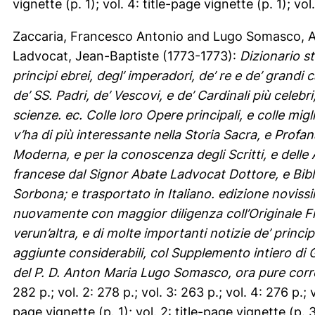
vignette (p. 1); vol. 4: title-page vignette (p. 1); vol
Zaccaria, Francesco Antonio
and
Lugo Somasco, A
Ladvocat, Jean-Baptiste
(1773-1773):
Dizionario st
principi ebrei, degl’ imperadori, de’ re e de’ grandi c
de’ SS. Padri, de’ Vescovi, e de’ Cardinali più celebri;
scienze. ec. Colle loro Opere principali, e colle migli
v’ha di più interessante nella Storia Sacra, e Profana
Moderna, e per la conoscenza degli Scritti, e delle 
francese dal Signor Abate Ladvocat Dottore, e Bibl
Sorbona; e trasportato in Italiano. edizione novissi
nuovamente con maggior diligenza coll’Originale Fra
verun’altra, e di molte importanti notizie de’ princip
aggiunte considerabili, col Supplemento intiero di G
del P. D. Anton Maria Lugo Somasco, ora pure corret
282 p.; vol. 2: 278 p.; vol. 3: 263 p.; vol. 4: 276 p.; vo
page vignette (p. 1); vol. 2: title-page vignette (p. 3