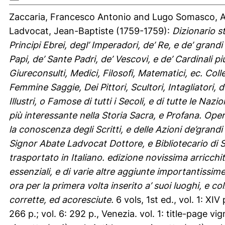
Zaccaria, Francesco Antonio
and
Lugo Somasco, A
Ladvocat, Jean-Baptiste
(1759-1759):
Dizionario st
Principi Ebrei, degl’ Imperadori, de’ Re, e de’ grandi 
Papi, de’ Sante Padri, de’ Vescovi, e de’ Cardinali pi
Giureconsulti, Medici, Filosofi, Matematici, ec. Colle
Femmine Saggie, Dei Pittori, Scultori, Intagliatori, 
Illustri, o Famose di tutti i Secoli, e di tutte le Naz
più interessante nella Storia Sacra, e Profana. Opera
la conoscenza degli Scritti, e delle Azioni de’grand
Signor Abate Ladvocat Dottore, e Bibliotecario di 
trasportato in Italiano. edizione novissima arricchit
essenziali, e di varie altre aggiunte importantissim
ora per la primera volta inserito a’ suoi luoghi, e 
corrette, ed acoresciute.
6 vols, 1st ed., vol. 1: XIV 
266 p.; vol. 6: 292 p., Venezia. vol. 1: title-page vign