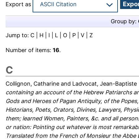
Export as
Group by:
Jump to:
C
|
H
|
I
|
L
|
O
|
P
|
V
|
Z
Number of items:
16
.
C
Collignon, Catharine
and
Ladvocat, Jean-Baptiste
containing an account of the Hebrew Patriarchs an
Gods and Heroes of Pagan Antiquity, of the Popes, 
Historians, Poets, Orators, Divines, Lawyers, Physic
them; learned Women, Painters, &c. and all persons
or nation: Pointing out whatever is most remarkable
Translated from the French of Monsieur the Abbe 