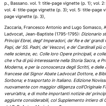
p., Bassano. vol. 1: title-page vignette (p. 1); vol. 2:
vol. 4: title-page vignette (p. 3); vol. 5: title-page vi
page vignette (p. 3),
Zaccaria, Francesco Antonio
and
Lugo Somasco, A
Ladvocat, Jean-Baptiste
(1795-1795):
Dizionario st
Principi Ebrei, degl’ Imperadori, de’ Re e de’ grandi 
Papi, de’ SS. Padri, de’ Vescovi, e de’ Cardinali più ce
nelle scienze, ec. Colle loro Opere principali, e colle
che v’ha di più interessante nella Storia Sacra, e Pro
Moderna, e per la conoscenza degli Scritti, e delle 
francese dal Signor Abate Ladvocat Dottore, e Bibl
Sorbona; e trasportato in Italiano. Edizione Noviss
nuovamente con maggior diligenza coll’Originale Fra
verun’altra, e di molte importanti notizie de’ princip
aggiunte considerabili, col Supplemento intiero di G