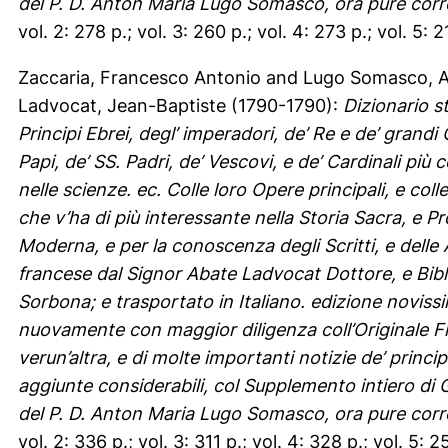
del P. D. Anton Maria Lugo Somasco, ora pure corret
vol. 2: 278 p.; vol. 3: 260 p.; vol. 4: 273 p.; vol. 5: 2
Zaccaria, Francesco Antonio
and
Lugo Somasco, A
Ladvocat, Jean-Baptiste
(1790-1790):
Dizionario st
Principi Ebrei, degl’ imperadori, de’ Re e de’ grandi 
Papi, de’ SS. Padri, de’ Vescovi, e de’ Cardinali più ce
nelle scienze. ec. Colle loro Opere principali, e colle
che v’ha di più interessante nella Storia Sacra, e Pro
Moderna, e per la conoscenza degli Scritti, e delle 
francese dal Signor Abate Ladvocat Dottore, e Bibl
Sorbona; e trasportato in Italiano. edizione novissi
nuovamente con maggior diligenza coll’Originale Fra
verun’altra, e di molte importanti notizie de’ princip
aggiunte considerabili, col Supplemento intiero di G
del P. D. Anton Maria Lugo Somasco, ora pure corret
vol. 2: 336 p.; vol. 3: 311 p.; vol. 4: 328 p.; vol. 5: 