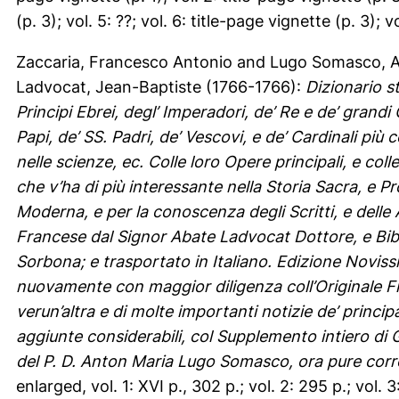
(p. 3); vol. 5: ??; vol. 6: title-page vignette (p. 3); v
Zaccaria, Francesco Antonio
and
Lugo Somasco, A
Ladvocat, Jean-Baptiste
(1766-1766):
Dizionario st
Principi Ebrei, degl’ Imperadori, de’ Re e de’ grandi 
Papi, de’ SS. Padri, de’ Vescovi, e de’ Cardinali più ce
nelle scienze, ec. Colle loro Opere principali, e colle
che v’ha di più interessante nella Storia Sacra, e Pro
Moderna, e per la conoscenza degli Scritti, e delle 
Francese dal Signor Abate Ladvocat Dottore, e Bibl
Sorbona; e trasportato in Italiano. Edizione Noviss
nuovamente con maggior diligenza coll’Originale Fra
verun’altra e di molte importanti notizie de’ principa
aggiunte considerabili, col Supplemento intiero di G
del P. D. Anton Maria Lugo Somasco, ora pure corret
enlarged, vol. 1: XVI p., 302 p.; vol. 2: 295 p.; vol. 3: